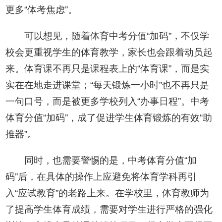
更多“体考焦虑”。
可以想见，随着体育中考分值“加码”，不仅学
校会更重视学生的体育教学，家长也会跟着动员起
来。体育课不再只是课程表上的“体育课”，而是实
实在在地走进课堂；“每天锻炼一小时”也不再只是
一句口号，而是被更多学校列入“办事日程”。中考
体育分值“加码”，成了促进学生体育锻炼的有效“助
推器”。
同时，也需要警惕的是，中考体育分值“加
码”后，在具体的操作上应避免将体育学科再引
入“应试教育”的老路上来。在学校里，体育教师为
了提高学生体育成绩，需要对学生进行严格的强化