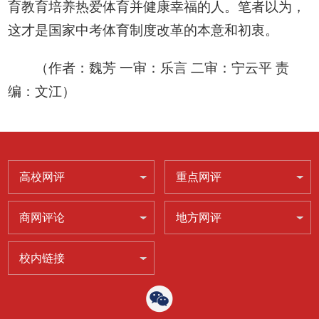
育教育培养热爱体育并健康幸福的人。笔者以为，
这才是国家中考体育制度改革的本意和初衷。
（作者：魏芳 一审：乐言 二审：宁云平 责
编：文江）
高校网评
重点网评
商网评论
地方网评
校内链接