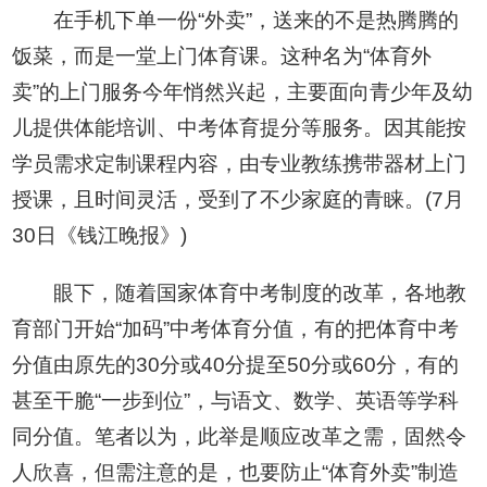
在手机下单一份“外卖”，送来的不是热腾腾的
饭菜，而是一堂上门体育课。这种名为“体育外
卖”的上门服务今年悄然兴起，主要面向青少年及幼
儿提供体能培训、中考体育提分等服务。因其能按
学员需求定制课程内容，由专业教练携带器材上门
授课，且时间灵活，受到了不少家庭的青睐。(7月
30日《钱江晚报》)
眼下，随着国家体育中考制度的改革，各地教
育部门开始“加码”中考体育分值，有的把体育中考
分值由原先的30分或40分提至50分或60分，有的
甚至干脆“一步到位”，与语文、数学、英语等学科
同分值。笔者以为，此举是顺应改革之需，固然令
人欣喜，但需注意的是，也要防止“体育外卖”制造