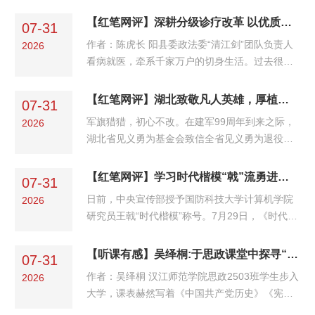
7月30日《极目新闻》报道：湖北医药学院二级
研究员刘家敏教授，深耕医疗卫生行业三十多
【红笔网评】深耕分级诊疗改革 以优质医疗守护民生福祉
07-31
年，现结合一线经验、全国就医流程及便民政
作者：陈虎长 阳县委政法委“清江剑”团队负责人
2026
策，梳理出一套同用就医看病攻略。这套攻略倡
看病就医，牵系千家万户的切身生活。过去很长
导公众把基层医疗机构作为“首诊首选”。湖北省
一段时间里，挂号排队耗上大半天、小病也要奔
聚焦基层医疗提质增效，锚定基层医疗服务短
赴三甲医院、重复检查增加开支、异地看病报销
【红笔网评】湖北致敬凡人英雄，厚植时代正气
板，以基层药品联动管理为关键突破口，在23个
07-31
等来回跑腿，这些细碎的烦恼，拼凑成老百姓口
县市探索开展“一张处方...
军旗猎猎，初心不改。在建军99周年到来之际，
2026
中“看病难、看病贵”的真实困扰。为破解就医堵
湖北省见义勇为基金会致信全省见义勇为退役军
点，湖北持续深耕医疗体制改革，扎实搭建分级
人，并专程走访慰问13名省级及以上表彰的先进
诊疗框架，落地智慧就医服务，叠加医保惠民政
个人，向脱下军装仍坚守担当的退役军人英雄致
【红笔网评】学习时代楷模“戟”流勇进破浪行
策红利，一步步引导群众转变就医观念，让看病
07-31
以崇高敬意。一纸温情慰问信、一次走心走访、
这件事变得轻松...
日前，中央宣传部授予国防科技大学计算机学院
2026
一份庄重礼遇，不仅是对个体英勇壮举的真诚褒
研究员王戟“时代楷模”称号。7月29日，《时代楷
奖，更是对“退役不褪色、退伍不退志”军人本色
模发布厅》专题节目在中央广播电视总台央视综
的深情礼赞，为全社会崇德向善、尊崇英雄树立
合频道（CCTV-1）播出，王戟以轮椅为战车，深
【听课有感】吴绎桐:于思政课堂中探寻“礼” 之真谛
了鲜明风向标。戎装虽卸，初心未改；岁月流
07-31
耕高可信软件技术领域数十载，用坚韧不屈的意
转，担当如初。军人...
作者：吴绎桐 汉江师范学院思政2503班学生步入
2026
志、赤诚热烈的报国初心，书写了矢志科技强
大学，课表赫然写着《中国共产党历史》《宪法
国、自强不息的动人篇章。习近平总书记深刻指
学》《形式逻辑》《当代世界经济政治与国际关