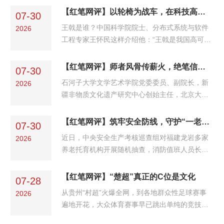
出“科学无国界，科学家有祖国”“科技兴则民族
系》…… 起初，我只将这些课程视作必须完成的
【红笔网评】以轮椅为战车，在科技高地冲锋不止
兴，科技强则国家强”，王戟以坚守作答爱国命
07-30
学业任务，直到端坐课堂，聆听老师们将知识、
题，用攻坚践行科...
王戟是谁？中国科学院院士、分布式系统与软件
2026
历史与现实精妙串联，才恍然发觉，有些课程正
工程专家王怀民这样介绍他：“王戟是我国高可信
于无声处悄然改变着我。学院提出“大礼铸信仰、
软件技术领域的主要开拓者，二十多年前在国内
小礼塑德行” 的理念，初闻时只觉抽象难懂。但一
首次提出‘高可信软件技术’概念。”他扎根军队教
【红笔网评】师者风骨传薪火，绝笔信中传递生命回响
个学期下来，回望课堂上那些触动心灵的瞬间，
07-30
学科研一线30余载，在高可信软件技术这一“小众
我发现，这个...
石河子大学文学艺术学院党委委员、副院长，新
2026
硬核”赛道矢志自主创新，带领团队啃下无数硬骨
疆非物质文化遗产研究中心创始主任，北京大学
头，为保障航空航天、重大武器装备等领域关键
文学博士，国家“万人计划”青年拔尖人才，二级
软件安全可靠作出重要贡献。一路艰辛，他却始
教授、博士生导师吴新锋同志，因病医治无效，
【红笔网评】筑牢安全防线，守护“一老一小”稳稳的幸福
终向阳而行，以钢铁般的意志，在新时代科研征
07-30
于2026年7月23日23时31分在兰州逝世，享年43
途上写下...
近日，中央安全生产考核巡查组对福建龙岩多家
2026
岁。7月24日8时39分，石河子大学文学艺术学院
养老托育机构开展随机抽查，消防值班人员长时
公众号再次发文悼念吴新锋副院长，其中公布了
间离岗、消防维保“纸上谈兵”等问题被当场曝
吴新锋的绝笔信。43载生命长河，9年抗癌坚
光，这些问题简单易见却并没有引起相关机构的
【红笔网评】“楚超”真正的C位是文化
守，当石河子大学吴新锋教授的生命指针定格在
07-28
重视，思之令人后怕。“一老一小”是全社会关心
2026年7月23日，一封情...
从贵州“村超”火爆全网，到各地群众性足球赛事
2026
关注的重点群体，养老托育机构安全来不得丝毫
遍地开花，大众体育赛事早已跳出单纯的竞技范
马虎懈怠，必须以严的标准、实的举措，牢牢守
畴，成为展示地域风貌、传递本土文化的全新窗
住生命安全底线。守护“一老一小”安全，是必须