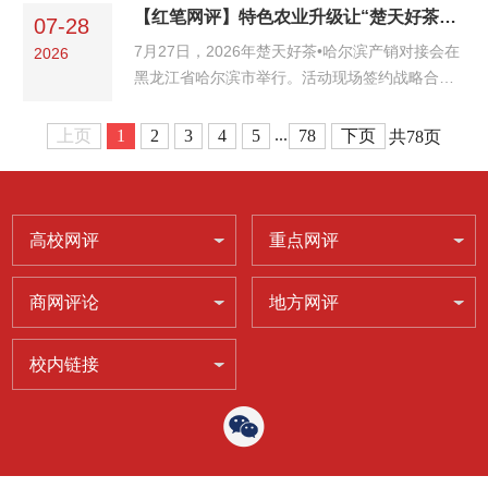
口。据湖北日报报道，2026年湖北省城市足球联
【红笔网评】特色农业升级让“楚天好茶”出圈
扛牢的民生之责。老年人、婴幼儿自救能力弱、
07-28
赛（楚超）凭借独特的地域特色、浓厚的群众氛
风险抵御能力差...
7月27日，2026年楚天好茶•哈尔滨产销对接会在
2026
围成功出圈，相较于同质化的体育赛事，楚超的
黑龙江省哈尔滨市举行。活动现场签约战略合作
亮眼之处，从不在于赛场胜负，而在于牢牢站稳
金额达5120.5万元，10家黑龙江本地商户获授“楚
文化C位，以体育为载体激活荆楚文脉，用鲜活
天好茶专营店”牌匾，标志着荆楚佳茗以强劲势头
...
上页
1
2
3
4
5
78
下页
共78页
实践诠释了何为文化主体性。文化主体性，是一
深耕东北市场，打通“南茶北销、楚茶出海”双向
个地域文化立足当下...
通道。当5120.5万元的合作协议在哈尔滨尘埃落
定，当10家“楚天好茶专营店”在冰城开门纳客，
荆楚茶香跨越3000公里，既飘进了东北百姓的茶
高校网评
重点网评
杯，也为全国特色农业转型递上了一份“湖北答
卷”。这场...
商网评论
地方网评
校内链接