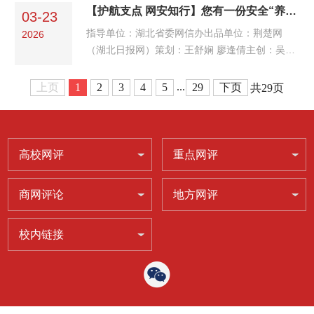
要因地制宜发展壮大新质生产力，加快推动智能
【护航支点 网安知行】您有一份安全“养虾”指南，请查收
这场兼具诗意与分量的盛会。 很多人眼里，樱花
03-23
网联新能源汽车产业做大做强。这既是对中国车
之约不过是一场赏花...
指导单位：湖北省委网信办出品单位：荆楚网
2026
谷转型突围的精准指引，更是为万亿级汽车产业
（湖北日报网）策划：王舒娴 廖逢倩主创：吴芊
锚定了向 “新”而行的航向。从传统汽车重镇到智
芊设计：王昌羿 冯欣
能网联新高地，从产业链完备到创新链领跑，车
...
上页
1
2
3
4
5
29
下页
共29页
谷的蝶变，更是中国制造向中国智造跨越的生动
注脚，彰显着新...
高校网评
重点网评
商网评论
地方网评
校内链接