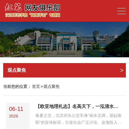
>
观点聚焦
当前您的位置：
首页
>
观点聚焦
【欧亚地理札志】名高天下，一泓清水共山河：宣传表述该回归严谨了
06-11
春夏之交，北京街头公交车身“南水北调，源起南
2026
阳”的宣传标语，引发社会广泛讨论。这项投入推