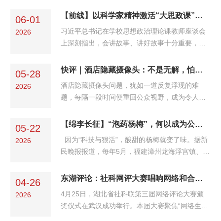
广的城市宣传内容，本意或是塑造城市名片、提
升地方知名度，但因地理概念使用不够严谨，既
【前线】以科学家精神激活“大思政课”青春动能
06-01
与水文地理的客观事实存在偏差，也容易弱化跨
​习近平总书记在学校思想政治理论课教师座谈会
2026
区域协作的价值。依据水利部门多年勘查定论，
上深刻指出，会讲故事、讲好故事十分重要，思
汉江干流正源位于陕西省汉中市宁强县嶓冢山汉
政课就要讲好中华民族的故事、中国共产党的故
源街道二道河村。横跨豫鄂两省的丹江口水库，
事、中华人民共和国的故事、中国特色社会主义
快评｜酒店隐藏摄像头：不是无解，怕不求正解
是南水北调中线工程的核心水源地；而南阳淅川
05-28
的故事、改革开放的故事，特别是要讲好新时代
陶岔枢纽，是中...
酒店隐藏摄像头问题，犹如一道反复浮现的难
2026
的故事。科学家精神是中国故事、新时代故事的
题，每隔一段时间便重回公众视野，成为令人不
亮丽篇章。在新媒体时代，推动科学家精神有效
安又无奈的顽疾。近日，有网友爆料称在长沙某
融入“大思政课”，关键在于不断推动传播内容、
酒店遭遇针孔摄像头偷拍，隐私视频遭外泄。5月
【绵李长征】“泡药杨梅”，何以成为公开的秘密？
传播渠道、传播主体的创新，让科学家精神引导
05-22
25日，当事人陈女士（化姓）向中国新闻周刊证
广大青年学生崇...
因为“科技与狠活”，酸甜的杨梅就变了味。据新
2026
实，去年12月她与男友入住长沙泊恩BOON-Z酒
民晚报报道，每年5月，福建漳州龙海浮宫镇、白
店（五一广场IFS国金中心店），最近却被朋友告
水镇的杨梅进入集中上市期。记者调查暗访十余
知，两人在房内的隐私画面已在网络流传。目
家收购点，揭露了一个公开的秘密：鲜杨梅被浸
东湖评论：社科网评大赛唱响网络和合之声
前，他们已报警处理。这道难题真的无解吗？并
04-26
泡在含违禁防腐剂和“三无”甜味剂的药水里。对
非如此。在技术防范已相...
4月25日，湖北省社科联第三届网络评论大赛颁
2026
此，福建漳州已开展专项整治。这绝对是我们最
奖仪式在武汉成功举行。本届大赛聚焦“网络生态
不想要的“甜蜜蜜”——甜味剂的外包装赫然标注
治理的社科力量”，汇聚各行各业的网评创作者，