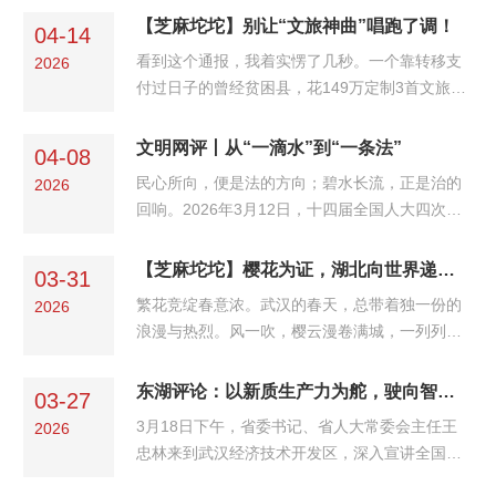
着可达蔗糖的8000倍，但没有生产日期、没有成
共探网络生态治理的可行路径。在当下信息奔
【芝麻坨坨】别让“文旅神曲”唱跑了调！
分表，属于典型的“三无”产品。“三无”甜味剂，用
04-14
流、舆论交织的网络空间里，万象纷呈、思潮激
上；...
看到这个通报，我着实愣了几秒。一个靠转移支
2026
荡，而湖北省社科联第三届网络评论大赛，恰似
付过日子的曾经贫困县，花149万定制3首文旅宣
一座思想灯塔，以理论为基固本培元，以评论为
传歌曲；一个省级文旅部门，豪掷300万打造一
刃激浊扬清，以笔墨为桥凝聚共识，引领我们于
首宣传曲。这样的数字，在树立和践行正确政绩
文明网评丨从“一滴水”到“一条法”
纷繁世界里坚守立场，唱响了社科界温润有力、
04-08
观学习教育正在开展的当下，显得格外刺眼。这
凝心向善的和合之声...
民心所向，便是法的方向；碧水长流，正是治的
2026
些钱能做什么？149万，够给当地上百个困难家
回响。2026年3月12日，十四届全国人大四次会
庭解决一年的基本生活保障；300万，足以修缮
议三审高票表决通过《中华人民共和国生态环境
几十处乡村文化设施，让更多群众在家门口享受
法典》。在这部我国第二部以“法典”命名的基本
【芝麻坨坨】樱花为证，湖北向世界递出春天的邀请函
文化服务。可它们最终流向了几首歌，几首可能
03-31
法律中，第八百七十七条新增的一款规定格外引
只在少数场合播放、群众...
繁花竞绽春意浓。武汉的春天，总带着独一份的
2026
人注目：“丹江口库区及其上游所在地县级以上地
浪漫与热烈。风一吹，樱云漫卷满城，一列列穿
方人民政府应当加强山水林田湖草沙整体保护，
行在花海中的列车，把春光揉进日常，也把生机
增强水源涵养能力，保障水质稳定达标。”短短53
与活力，铺展在荆楚大地上。2026 “相约春天赏
东湖评论：以新质生产力为舵，驶向智能网联新能源汽车产业新蓝海
个字，却承载着深远的意义——这不仅是一处法
03-27
樱花” 经贸洽谈暨世界 500 强对话湖北活动即将
律条款的增补，...
​3月18日下午，省委书记、省人大常委会主任王
2026
正式启幕。来自全球 50 多个国家和地区的友
忠林来到武汉经济技术开发区，深入宣讲全国两
人、150余家世界500 强及跨国公司代表踏春赴
会精神，并调研汽车产业发展情况。调研强调，
约。这已是湖北连续第五年，以樱花为媒，举办