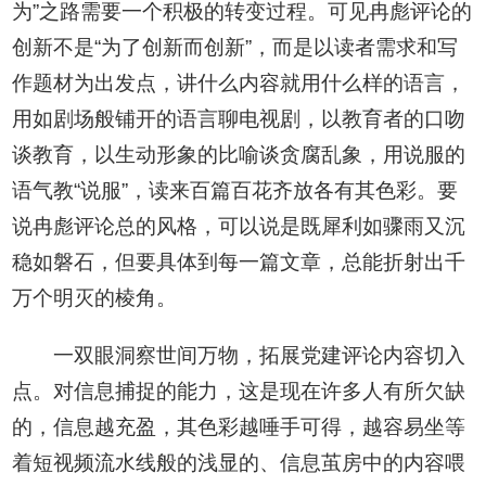
为”之路需要一个积极的转变过程。可见冉彪评论的
创新不是“为了创新而创新”，而是以读者需求和写
作题材为出发点，讲什么内容就用什么样的语言，
用如剧场般铺开的语言聊电视剧，以教育者的口吻
谈教育，以生动形象的比喻谈贪腐乱象，用说服的
语气教“说服”，读来百篇百花齐放各有其色彩。要
说冉彪评论总的风格，可以说是既犀利如骤雨又沉
稳如磐石，但要具体到每一篇文章，总能折射出千
万个明灭的棱角。
一双眼洞察世间万物，拓展党建评论内容切入
点。对信息捕捉的能力，这是现在许多人有所欠缺
的，信息越充盈，其色彩越唾手可得，越容易坐等
着短视频流水线般的浅显的、信息茧房中的内容喂