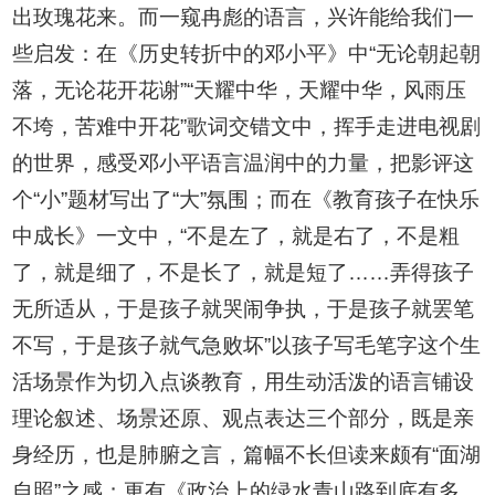
出玫瑰花来。而一窥冉彪的语言，兴许能给我们一
些启发：在《历史转折中的邓小平》中“无论朝起朝
落，无论花开花谢”“天耀中华，天耀中华，风雨压
不垮，苦难中开花”歌词交错文中，挥手走进电视剧
的世界，感受邓小平语言温润中的力量，把影评这
个“小”题材写出了“大”氛围；而在《教育孩子在快乐
中成长》一文中，“不是左了，就是右了，不是粗
了，就是细了，不是长了，就是短了……弄得孩子
无所适从，于是孩子就哭闹争执，于是孩子就罢笔
不写，于是孩子就气急败坏”以孩子写毛笔字这个生
活场景作为切入点谈教育，用生动活泼的语言铺设
理论叙述、场景还原、观点表达三个部分，既是亲
身经历，也是肺腑之言，篇幅不长但读来颇有“面湖
自照”之感；更有《政治上的绿水青山路到底有多