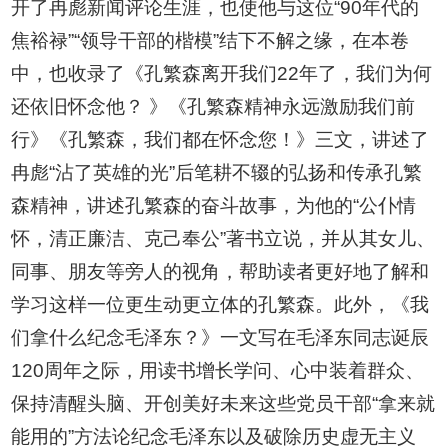
开了冉彪新闻评论生涯，也使他与这位“90年代的
焦裕禄”“领导干部的楷模”结下不解之缘，在本卷
中，也收录了《孔繁森离开我们22年了，我们为何
还依旧怀念他？ 》《孔繁森精神永远激励我们前
行》《孔繁森，我们都在怀念您！》三文，讲述了
冉彪“沾了英雄的光”后笔耕不辍的弘扬和传承孔繁
森精神，讲述孔繁森的奋斗故事，为他的“公仆情
怀，清正廉洁、克己奉公”著书立说，并从其女儿、
同事、朋友等旁人的视角，帮助读者更好地了解和
学习这样一位更生动更立体的孔繁森。此外，《我
们拿什么纪念毛泽东？》一文写在毛泽东同志诞辰
120周年之际，用读书增长学问、心中装着群众、
保持清醒头脑、开创美好未来这些党员干部“拿来就
能用的”方法论纪念毛泽东以及破除历史虚无主义