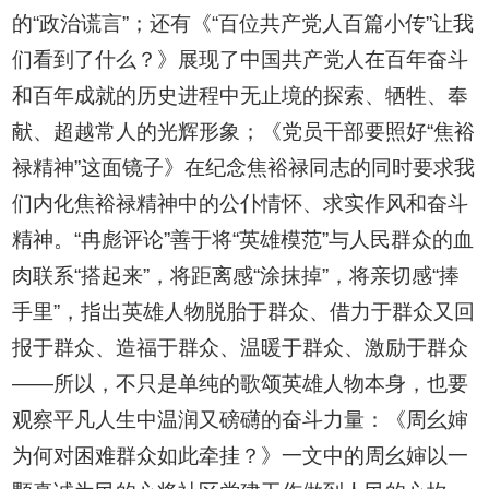
的“政治谎言”；还有《“百位共产党人百篇小传”让我
们看到了什么？》展现了中国共产党人在百年奋斗
和百年成就的历史进程中无止境的探索、牺牲、奉
献、超越常人的光辉形象；《党员干部要照好“焦裕
禄精神”这面镜子》在纪念焦裕禄同志的同时要求我
们内化焦裕禄精神中的公仆情怀、求实作风和奋斗
精神。“冉彪评论”善于将“英雄模范”与人民群众的血
肉联系“搭起来”，将距离感“涂抹掉”，将亲切感“捧
手里”，指出英雄人物脱胎于群众、借力于群众又回
报于群众、造福于群众、温暖于群众、激励于群众
——所以，不只是单纯的歌颂英雄人物本身，也要
观察平凡人生中温润又磅礴的奋斗力量：《周幺婶
为何对困难群众如此牵挂？》一文中的周幺婶以一