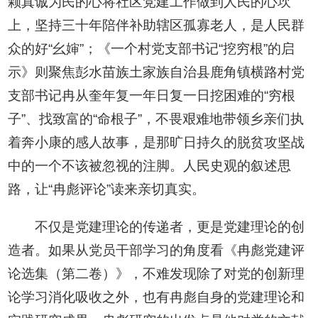
颗真诚为民的心将社区党建工作做到人民的心坎
上，坚持三十年陪伴补助辖区孤寡老人，是人民群
众的好“幺婶”；《一个村党支部书记“挖穷根”的启
示》则聚焦彭水苗族土家族自治县鹿角镇横路村党
支部书记冉从奎年复一年日复一日挖困难的“穷根
子”、找致富的“命根子”，不畏艰难地带领乡亲们执
着奔小康的感人故事，是那旷日持久的脱贫攻坚战
中的一个不该被忽视的注脚。人民史观的叙述思
路，让“冉彪评论”读来亲切真实。
不仅是党建理论的传递者，更是党建理论的创
造者。如果从党员干部学习的角度看《冉彪党建评
论选集（第二卷）》，不难发现除了对党的创新理
论学习消化吸收之外，也有冉彪自身的党建理论和