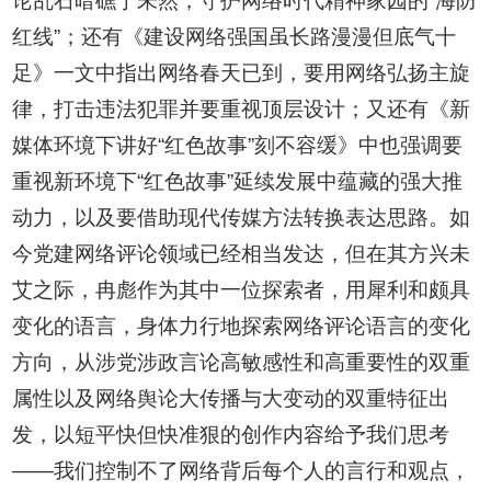
论乱石暗礁于未然，守护网络时代精神家园的“海防
红线”；还有《建设网络强国虽长路漫漫但底气十
足》一文中指出网络春天已到，要用网络弘扬主旋
律，打击违法犯罪并要重视顶层设计；又还有《新
媒体环境下讲好“红色故事”刻不容缓》中也强调要
重视新环境下“红色故事”延续发展中蕴藏的强大推
动力，以及要借助现代传媒方法转换表达思路。如
今党建网络评论领域已经相当发达，但在其方兴未
艾之际，冉彪作为其中一位探索者，用犀利和颇具
变化的语言，身体力行地探索网络评论语言的变化
方向，从涉党涉政言论高敏感性和高重要性的双重
属性以及网络舆论大传播与大变动的双重特征出
发，以短平快但快准狠的创作内容给予我们思考
——我们控制不了网络背后每个人的言行和观点，