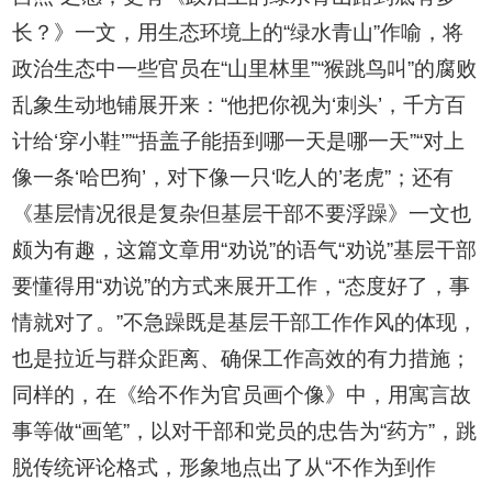
长？》一文，用生态环境上的“绿水青山”作喻，将
政治生态中一些官员在“山里林里”“猴跳鸟叫”的腐败
乱象生动地铺展开来：“他把你视为‘刺头’，千方百
计给‘穿小鞋’”“捂盖子能捂到哪一天是哪一天”“对上
像一条‘哈巴狗’，对下像一只‘吃人的’老虎”；还有
《基层情况很是复杂但基层干部不要浮躁》一文也
颇为有趣，这篇文章用“劝说”的语气“劝说”基层干部
要懂得用“劝说”的方式来展开工作，“态度好了，事
情就对了。”不急躁既是基层干部工作作风的体现，
也是拉近与群众距离、确保工作高效的有力措施；
同样的，在《给不作为官员画个像》中，用寓言故
事等做“画笔”，以对干部和党员的忠告为“药方”，跳
脱传统评论格式，形象地点出了从“不作为到作