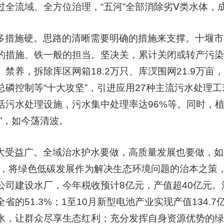
过全流域、全方位治理，“五河”全部消除劣Ⅴ类水体，
多措施硬。思路的清晰需要明确的措施来支撑。十堰市
的措施、铁一般的担当。坚决关，累计关闭或转产污染
、禁养，拆除库区网箱18.2万只、库汊围网21.9万
总磷控制等“十大攻坚”，引进应用27种主流污水处理工
活污水处理设施，污水集中处理率达96%等。同时，
河”，如今荡清波。
大受益广。全域治水护水要做，高质量发展也要做，如
位，将绿色低碳发展作为解决生态环境问题的治本之策
公司建设水厂，今年税收预计8亿元，产值超40亿元
省的51.3%；1至10月新型电池产业实现产值134.
水，让群众尽享生态红利；充分发挥自身资源优势的绿