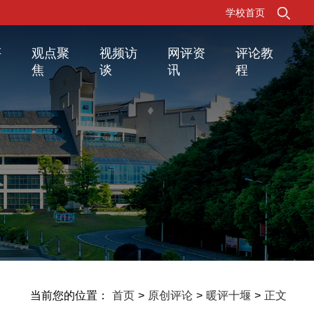
学校首页
评
观点聚
视频访
网评资
评论教
焦
谈
讯
程
当前您的位置：
首页
>
原创评论
>
暖评十堰
>
正文