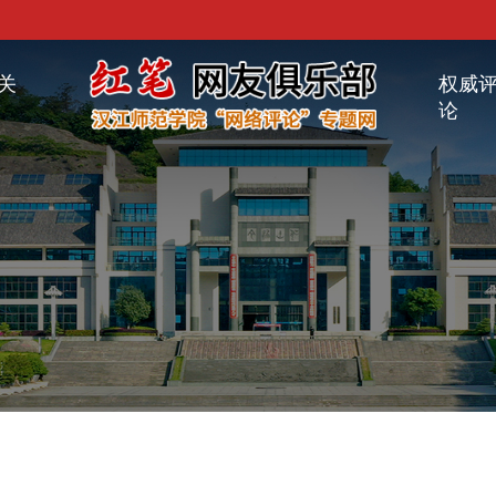
关
权威
论