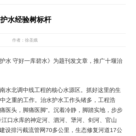
水护水经验树标杆
作者：徐圣娥
护水 守好一库碧水》为题刊发文章，推广十堰治
南水北调中线工程的核心水源区。抓好这里的生
中之重的工作。治水护水工作头绪多，工程浩
头痛医头，脚痛医脚”。沉着冷静，脚踏实地，步步
入丹江口水库的神定河、泗河、犟河、剑河、官山
建设排污截流管网70多公里，生态修复河道17公