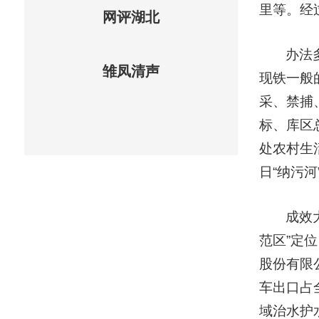
里等。经
网评湖北
办法
雏凤清声
现铁一般
采、禁捕
标、库区
处农村生
日“纳污
成效
范区”定
股份有限
车出口占全
域治水护